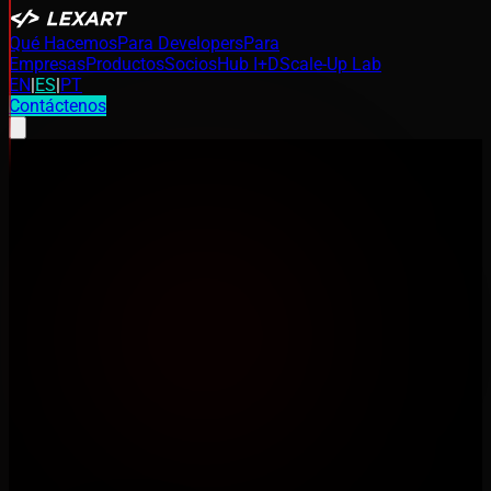
Qué Hacemos
Para Developers
Para
Empresas
Productos
Socios
Hub I+D
Scale-Up Lab
EN
|
ES
|
PT
Contáctenos