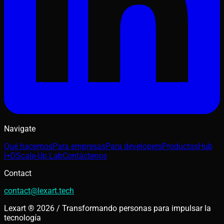
Navigate
Qué hacemos
Para empresas
Para developers
Productos
Hub
I+D
Scale-Up Lab
Contáctenos
Contact
contact@lexart.tech
Lexart ® 2026 / Transformando personas para impulsar la
tecnología